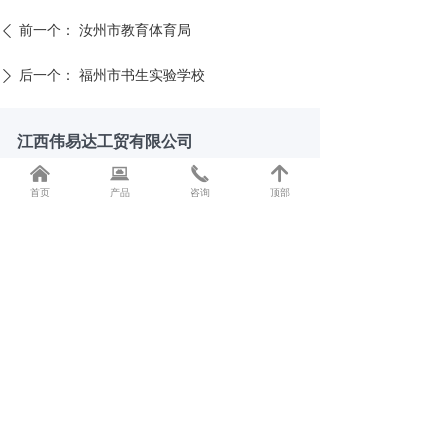
前一个：
汝州市教育体育局
ꄴ
后一个：
福州市书生实验学校
ꄲ
江西伟易达工贸有限公司
낀
뀵
끅
녕
销售热线：13970477771
首页
产品
咨询
顶部
电子邮箱：41349920@qq.com
公司地址：江西省抚州市南城县株良镇
二维码