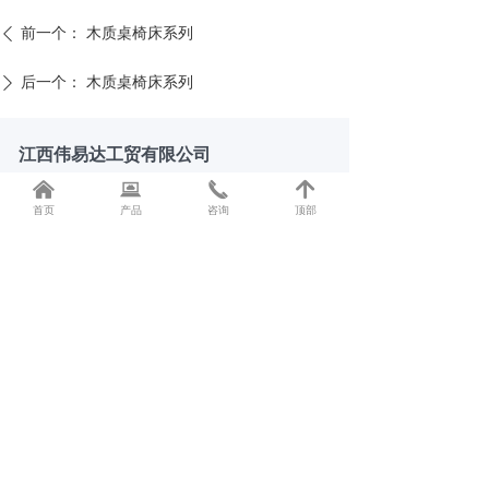
前一个：
木质桌椅床系列
ꄴ
后一个：
木质桌椅床系列
ꄲ
江西伟易达工贸有限公司
낀
뀵
끅
녕
销售热线：13970477771
首页
产品
咨询
顶部
电子邮箱：41349920@qq.com
公司地址：江西省抚州市南城县株良镇
二维码