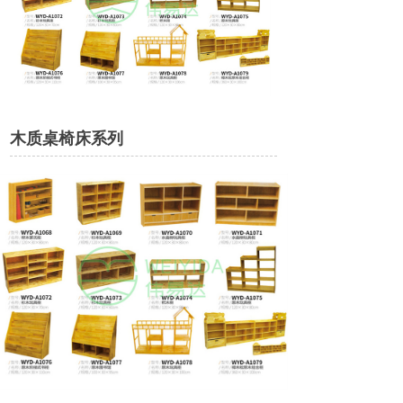
木质桌椅床系列